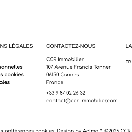
NS LÉGALES
CONTACTEZ-NOUS
L
CCR Immobilier
FR
sonnelles
107 Avenue Francis Tonner
es cookies
06150
Cannes
ales
France
+33 9 87 02 26 32
contact@ccr-immobilier.com
s préférences cookies
Design by
Apimo™
©2026 CCR 