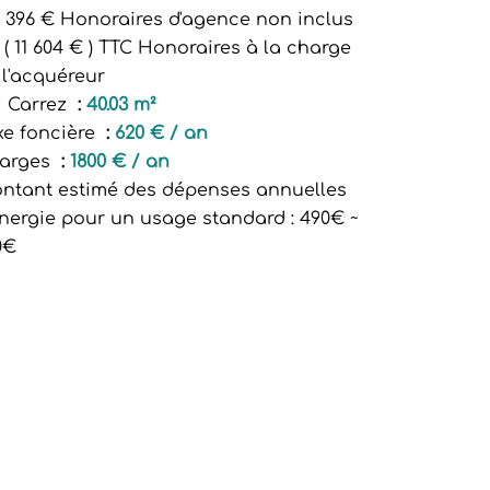
3 396 € Honoraires d'agence non inclus
 ( 11 604 € ) TTC Honoraires à la charge
 l'acquéreur
i Carrez
40.03 m²
xe foncière
620 € / an
arges
1800 € / an
ntant estimé des dépenses annuelles
énergie pour un usage standard : 490€ ~
0€