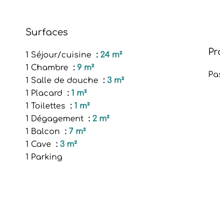
Surfaces
Pr
1 Séjour/cuisine
24 m²
1 Chambre
9 m²
Pa
1 Salle de douche
3 m²
1 Placard
1 m²
1 Toilettes
1 m²
1 Dégagement
2 m²
1 Balcon
7 m²
1 Cave
3 m²
1 Parking