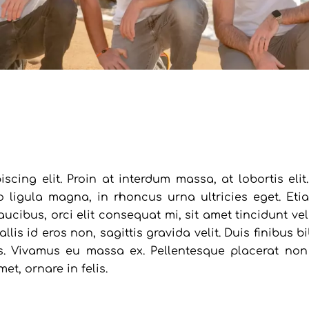
cing elit. Proin at interdum massa, at lobortis elit.
o ligula magna, in rhoncus urna ultricies eget. Etia
 faucibus, orci elit consequat mi, sit amet tincidunt v
lis id eros non, sagittis gravida velit. Duis finibus 
us. Vivamus eu massa ex. Pellentesque placerat non l
et, ornare in felis.