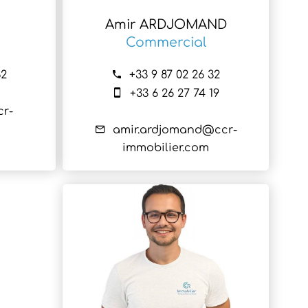
Amir ARDJOMAND
Commercial
32
+33 9 87 02 26 32
+33 6 26 27 74 19
cr-
amir.ardjomand@ccr-
immobilier.com