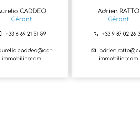
Aurelio CADDEO
Adrien RATTO
Gérant
Gérant
+33 6 69 21 51 59
+33 9 87 02 26 
aurelio.caddeo@ccr-
adrien.ratto@c
immobilier.com
immobilier.com