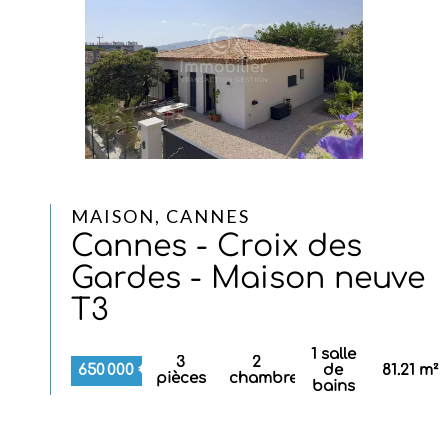
MAISON, CANNES
Cannes - Croix des
Gardes - Maison neuve
T3
1 salle
3
2
650 000 €
de
81.21 m²
pièces
chambres
bains