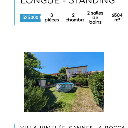
LONGUE - STANDING
2 salles
3
2
65.04
525 000 €
de
pièces
chambres
m²
bains
VILLA JUMELÉE, CANNES-LA-BOCCA