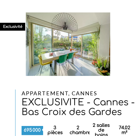
Exclusivité
APPARTEMENT, CANNES
EXCLUSIVITE - Cannes -
Bas Croix des Gardes
2 salles
3
2
74.02
695 000 €
de
pièces
chambres
m²
bains