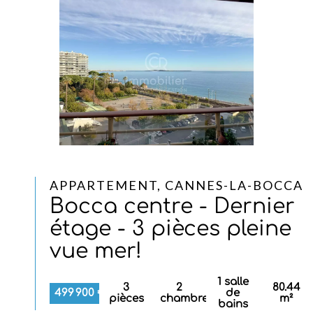
APPARTEMENT, CANNES-LA-BOCCA
Bocca centre - Dernier
étage - 3 pièces pleine
vue mer!
1 salle
3
2
80.44
499 900 €
de
pièces
chambres
m²
bains