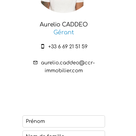
Aurelio CADDEO
Gérant
+33 6 69 21 51 59
aurelio.caddeo@ccr-
immobilier.com