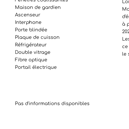
Fenêtres coulissantes
Lo
Maison de gardien
Mo
Ascenseur
d'
Interphone
à p
Porte blindée
202
Plaque de cuisson
Le
Réfrigérateur
ce
Double vitrage
le
Fibre optique
Portail électrique
Pas d'informations disponibles