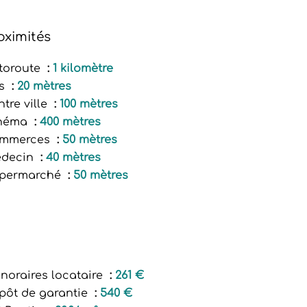
oximités
toroute
1 kilomètre
s
20 mètres
ntre ville
100 mètres
néma
400 mètres
mmerces
50 mètres
decin
40 mètres
permarché
50 mètres
noraires locataire
261 €
pôt de garantie
540 €